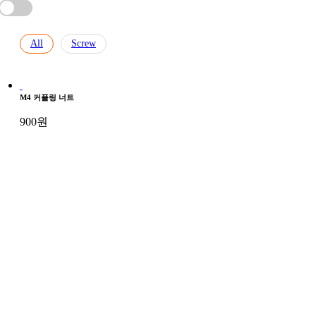
All
Screw
M4 커플링 너트
900
원
M4 손잡이 너트
900
원
고객센터 : 02-3280-7348
운영시간 : 10:00 ~ 17:00
점심시간 : 12:00 ~ 13:00 (토/일/공휴일 휴무)
인스타그램
페이스북
카카오+