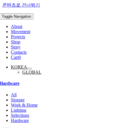
콘텐츠로 건너뛰기
Toggle Navigation
About
Movement
Projects
Shop
Story
Contacts
Cart
0
KOREA
GLOBAL
Hardware
All
Storage
Work & Home
Lighting
Selections
Hardware