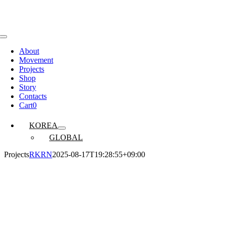
콘
텐
츠
로
Toggle
Navigation
건
About
Movement
너
Projects
뛰
Shop
기
Story
Contacts
Cart
0
KOREA
GLOBAL
Projects
RKRN
2025-08-17T19:28:55+09:00