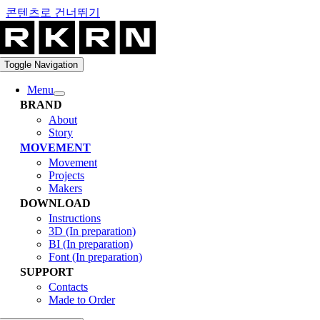
콘텐츠로 건너뛰기
Toggle Navigation
Menu
BRAND
About
Story
MOVEMENT
Movement
Projects
Makers
DOWNLOAD
Instructions
3D (In preparation)
BI (In preparation)
Font (In preparation)
SUPPORT
Contacts
Made to Order