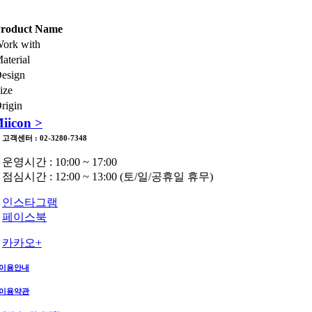
roduct Name
ork with
aterial
esign
ize
rigin
iicon >
고객센터 : 02-3280-7348
운영시간 : 10:00 ~ 17:00
점심시간 : 12:00 ~ 13:00 (토/일/공휴일 휴무)
인스타그램
페이스북
카카오+
이용안내
이용약관