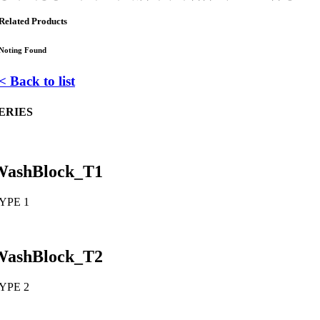
Related Products
Noting Found
< Back to list
ERIES
WashBlock_T1
YPE 1
WashBlock_T2
YPE 2