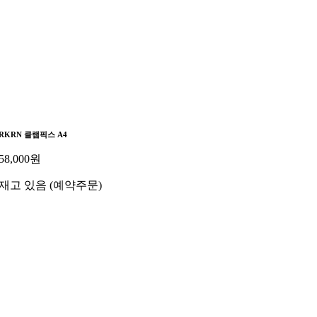
RKRN 클램픽스 A4
58,000
원
재고 있음 (예약주문)