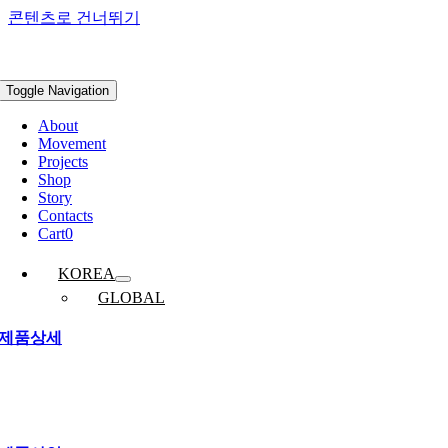
콘텐츠로 건너뛰기
Toggle Navigation
About
Movement
Projects
Shop
Story
Contacts
Cart
0
KOREA
GLOBAL
제품상세