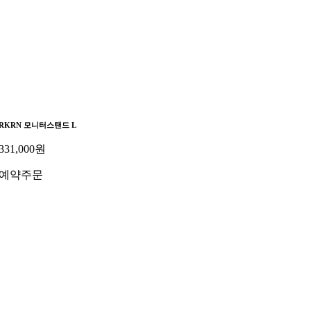
RKRN 모니터스탠드 L
331,000
원
예약주문