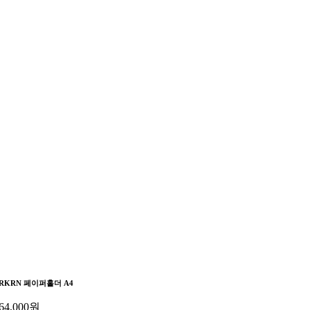
RKRN 페이퍼홀더 A4
64,000
원