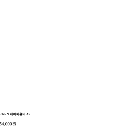
RKRN 페이퍼홀더 A5
54,000
원