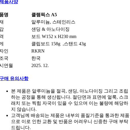
제품사양
품명
클램픽스 A5
재
알루미늄, 스테인리스
감
샌딩 & 아노다이징
격
보드 W152 x H230 mm
게
클립보드 158g ,스탠드 43g
자인
RKRN
조국
한국
시연월
2025. 12.
구매 유의사항
본 제품은 알루미늄을 절곡, 샌딩, 아노다이징 그리고 조립
하는 공정을 통해 생산됩니다. 절단면과 표면에 얼룩, 스크
래치 또는 찍힘 자국이 있을 수 있으며 이는 불량에 해당하
지 않습니다.
고객님께 배송되는 제품은 내부의 품질기준을 통과한 제품
으로 이로 인한 교환 및 반품은 어려우니 신중한 구매 부탁
드립니다.