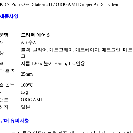
KRN Pour Over Station 2H / ORIGAMI Dripper Air S – Clear
제품사양
품명
드리퍼 에어 S
재
AS 수지
블랙, 클리어, 매트그레이, 매트베이지, 매트그린, 매
상
크
격
지름 120 x 높이 70mm, 1~2인용
닥 홀 지
25mm
열 온도
100℃
게
62g
랜드
ORIGAMI
산지
일본
구매 유의사항