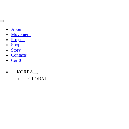
콘
텐
츠
로
Toggle
Navigation
건
About
Movement
너
Projects
뛰
Shop
기
Story
Contacts
Cart
0
KOREA
GLOBAL