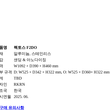
품명
렉토스 F2DO
재
알루미늄, 스테인리스
감
샌딩 & 아노다이징
격
W1092 × D390 × H460 mm
부 규격
D: W525 × D342 × H322 mm, O: W525 × D360× H322 mm
게
TBD
자인
RKRN
조국
한국
시연월
2025. 06.
구매 유의사항