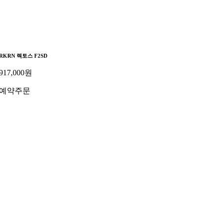
RKRN 렉토스 F2SD
917,000
원
예약주문