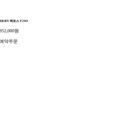
RKRN 렉토스 F2SO
852,000
원
예약주문