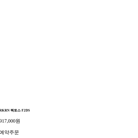
RKRN 렉토스 F2DS
917,000
원
예약주문