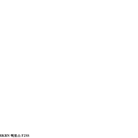
RKRN 렉토스 F2SS