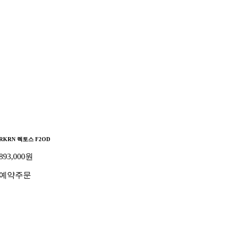
RKRN 렉토스 F2OD
893,000
원
예약주문