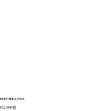
RKRN 렉토스 F2OS
852,000
원