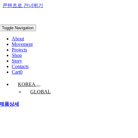
콘텐츠로 건너뛰기
Toggle Navigation
About
Movement
Projects
Shop
Story
Contacts
Cart
0
KOREA
GLOBAL
제품상세