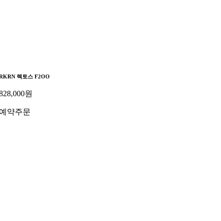
RKRN 렉토스 F2OO
828,000
원
예약주문