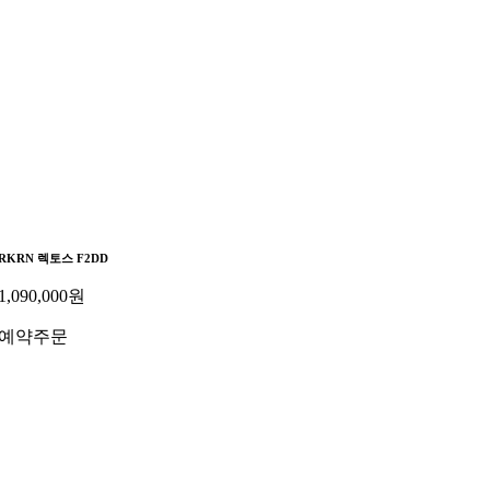
RKRN 렉토스 F2DD
1,090,000
원
예약주문