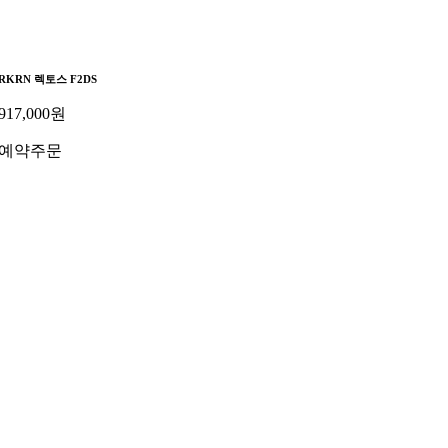
RKRN 렉토스 F2DS
917,000
원
예약주문