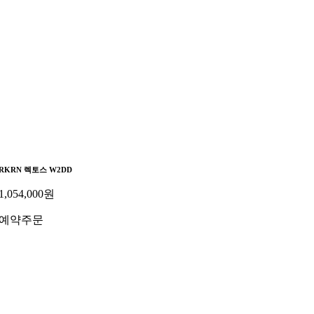
RKRN 렉토스 W2DD
1,054,000
원
예약주문