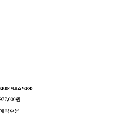
RKRN 렉토스 W2OD
977,000
원
예약주문