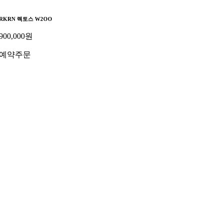
RKRN 렉토스 W2OO
900,000
원
예약주문