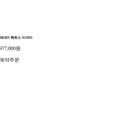
RKRN 렉토스 W2DO
977,000
원
예약주문