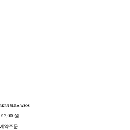
RKRN 렉토스 W2OS
912,000
원
예약주문