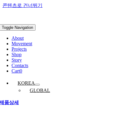
콘텐츠로 건너뛰기
Toggle Navigation
About
Movement
Projects
Shop
Story
Contacts
Cart
0
KOREA
GLOBAL
제품상세