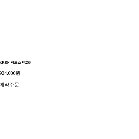
RKRN 렉토스 W2SS
924,000
원
예약주문