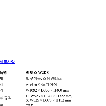
제품사양
품명
렉토스 W2DS
재
알루미늄, 스테인리스
감
샌딩 & 아노다이징
격
W1092 × D360 × H460 mm
D: W525 × D342 × H322 mm,
부 규격
S: W525 × D378 × H152 mm
게
TBD