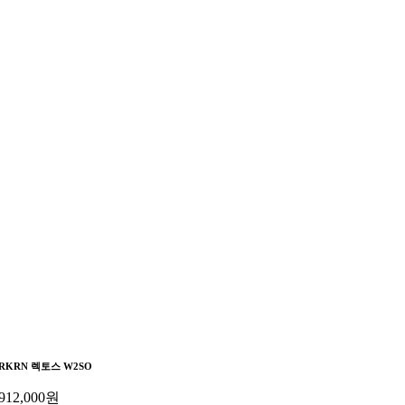
RKRN 렉토스 W2SO
912,000
원