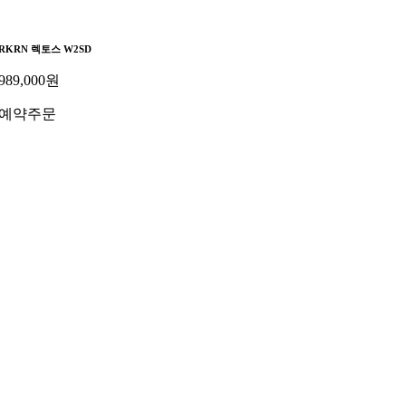
RKRN 렉토스 W2SD
989,000
원
예약주문