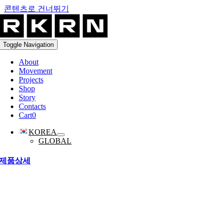
콘텐츠로 건너뛰기
Toggle Navigation
About
Movement
Projects
Shop
Story
Contacts
Cart
0
KOREA
GLOBAL
제품상세