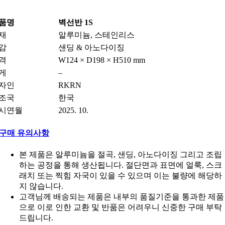
품명
벽선반 1S
재
알루미늄, 스테인리스
감
샌딩 & 아노다이징
격
W124 × D198 × H510 mm
게
–
자인
RKRN
조국
한국
시연월
2025. 10.
구매 유의사항
본 제품은 알루미늄을 절곡, 샌딩, 아노다이징 그리고 조립
하는 공정을 통해 생산됩니다. 절단면과 표면에 얼룩, 스크
래치 또는 찍힘 자국이 있을 수 있으며 이는 불량에 해당하
지 않습니다.
고객님께 배송되는 제품은 내부의 품질기준을 통과한 제품
으로 이로 인한 교환 및 반품은 어려우니 신중한 구매 부탁
드립니다.