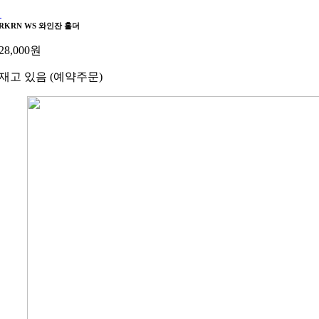
RKRN WS 와인잔 홀더
28,000
원
재고 있음 (예약주문)